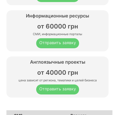
грн
Сайты на Tilda
от 6000
Информационные ресурсы
грн
от 60000 грн
Сайты услуг
от 12000
СМИ, информационные порталы
грн
Отправить заявку
Landing page
от 8000
грн
Англоязычные проекты
Разработка интернет магазина
от 50000
мебели
грн
от 40000 грн
Разработка интернет магазина
от 50000
цена зависит от региона, тематики и целей бизнеса
канцелярии
грн
Отправить заявку
Разработка интернет магазина
от 50000
одежды
грн