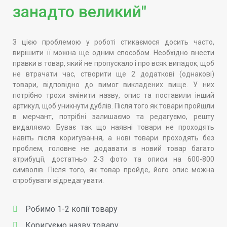
занадто великий"
З цією проблемою у роботі стикаємося досить часто,
вирішити її можна ще одним способом. Необхідно внести
правки в товар, який не пропускало і про всяк випадок, щоб
не втрачати час, створити ще 2 додаткові (однакові)
товари, відповідно до вимог викладених вище. У них
потрібно трохи змінити назву, опис та поставили інший
артикул, щоб уникнути дублів. Після того як товари пройшли
в мерчант, потрібні залишаємо та редагуємо, решту
видаляємо. Буває так що наявні товари не проходять
навіть після коригування, а нові товари проходять без
проблем, головне не додавати в новий товар багато
атрибуції, достатньо 2-3 фото та описи на 600-800
символів. Після того, як товар пройде, його опис можна
спробувати відредагувати.
Робимо 1-2 копії товару
Коригуємо назву товару